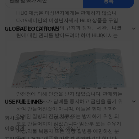
연령 및 국가 제한
등록
HiLIQ 제품은 미성년자에게는 판매하지 않습니
다.19세미만의 미성년자께서 HiLIQ 상품을 구입
GLOBAL LOCATIONS
할 경우 구입자 국가의 규칙과 정책、세관、니코
틴에 대한 관리를 받아드려야 하며 HiLIQ에서는
그 어떤 책임도 드리지 않습니다.
건강 면책 조항
사이트에서 판매되는 HiLIQ 제품은 식품 의약품
안전청에 의해 인증을 받지 않았습니다. 판매되는
USEFUL LINKS
제품은 사용자가 담배를 중지하고 금연을 돕기 위
하여 만들어진것이 아니며, 이들은 현대 의학에
알려진 질병의 진단,치료 또는 방지하기 위한 의
회사소개
연락방식
도로 만들어지지 않았습니다.임산부 또는 수유기
이용약관
액상 계산기
여성,약물 복용자 또는 심장 질병등 예민하신 분
들께는 HiLIQ제품을 사용시 주의하셔야 합니다.
프라이버시 정책
포인트 획득방법