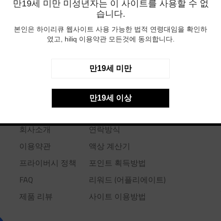
만19세 미만 미성년자는 이 사이트를 사용할 수 없
습니다.
본인은 하이리큐 웹사이트 사용 가능한 법적 연령대임을 확인하
였고, hiliq 이용약관 모든것에 동의합니다.
만19세 미만
만19세 이상
USEFUL LINKS
회사소개
연락방식
이용약관
액상 계산기
프라이버시 정책
포인트 획득방법
FAQ
리워드 (어플리에이트)
제품 리뷰
사이트 이용방법