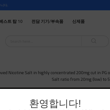
합니다.
베스트 탑 10
전담 기기/부속품
신제품
ved Nicotine Salt in highly concentrated 200mg cut in PG or
Salt ratio from 20mg (low) to 
n't find products matching the selection.
환영합니다!