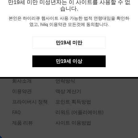
만19세 미만 미성년자는 이 사이트를 사용할 수 없
습니다.
본인은 하이리큐 웹사이트 사용 가능한 법적 연령대임을 확인하
였고, hiliq 이용약관 모든것에 동의합니다.
만19세 미만
만19세 이상
USEFUL LINKS
회사소개
연락방식
이용약관
액상 계산기
프라이버시 정책
포인트 획득방법
FAQ
리워드 (어플리에이트)
제품 리뷰
사이트 이용방법