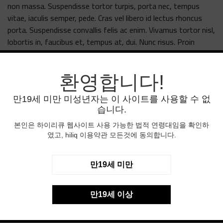
non massa. Suspendisse tortor turpis, porta nec, tempus
vitae, iaculis semper, pede. Cras vel libero id lectus rhoncus
porta. Suspendisse convallis felis ac enim. Vivamus tortor nisl,
lobortis in, faucibus et, tempus at, dui. Nunc risus. Proin
scelerisque augue. Nam ullamcorper. Phasellus id massa.
Pellentesque nisl. Pellentesque habitant morbi tristique
senectus et netus et malesuada fames ac turpis egestas.
환영합니다!
Nunc augue. Aenean sed justo non leo vehicula laoreet.
만19세 미만 미성년자는 이 사이트를 사용할 수 없
Praesent ipsum libero, auctor ac, tempus nec, tempor nec,
습니다.
justo.
Payment, Pricing & Promotions
본인은 하이리큐 웹사이트 사용 가능한 법적 연령대임을 확인하
였고, hiliq 이용약관 모든것에 동의합니다.
Lorem ipsum dolor sit amet, consectetuer adipiscing elit.
Morbi luctus. Duis lobortis. Nulla nec velit. Mauris pulvinar erat
non massa. Suspendisse tortor turpis, porta nec, tempus
만19세 미만
vitae, iaculis semper, pede. Cras vel libero id lectus rhoncus
porta. Suspendisse convallis felis ac enim. Vivamus tortor nisl,
만19세 이상
lobortis in, faucibus et, tempus at, dui. Nunc risus. Proin
scelerisque augue. Nam ullamcorper. Phasellus id massa.