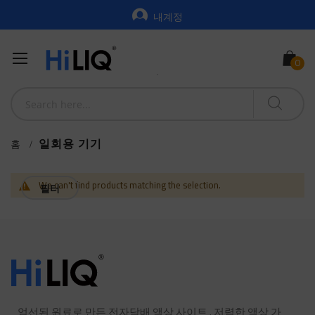
내계정
일회용 기기
홈
We can't find products matching the selection.
필터
엄선된 원료로 만든 전자담배 액상 사이트 . 저렴한 액상 가